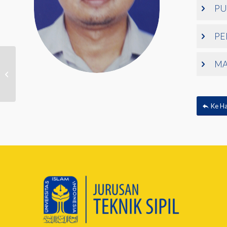
PU
PE
MA
SARWIDI
Ke H