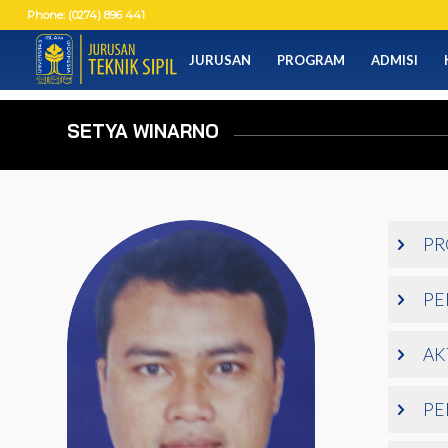
Phone: (0274) 896 441
JURUSAN
PROGRAM
ADMISI
SETYA WINARNO
PR
PE
AK
PE