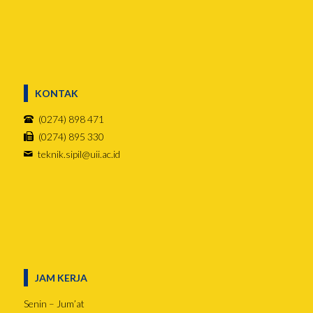
KONTAK
(0274) 898 471
(0274) 895 330
teknik.sipil@uii.ac.id
JAM KERJA
Senin – Jum’at