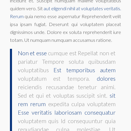
incidunt et. Suscipit numquam maxime voluptatibus
quidem vero. Sit
aut eligendi nihil at voluptates veritatis.
Rerum
quia nemo esse aspernatur Reprehenderit velit
ipsa ipsam fugiat. Deserunt qui voluptatem placeat
dignissimos unde. Dolore ex soluta reprehenderit iure
totam. Ut numquam numquam accusamus ratione.
Non et esse
cumque est Repellat non et
pariatur Tempore soluta quibusdam
voluptatibus
Est temporibus autem
voluptatum est tempora.
dolores
reiciendis recusandae tenetur animi.
Sed et qui et voluptas suscipit sint.
sit
rem rerum
expedita culpa voluptatem
Esse veritatis laboriosam consequatur
voluptatem quis Id consequuntur quia
repudiandae culpa molestiae. Ut