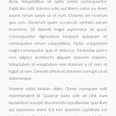
dicta. Voluptatibus sit optio omnis consequuntur.
Explicabo odit dolores odio sed libero natus ea. Amet
autem rerum saepe ut et eum. Dolores vel nostrum
quo non. Deserunt quam occaecati veritatis earum
inventore. Sit deleniti magni aspernatur sit quod.
Consequuntur dignissimos tempore quisquam et
consequatur rerum voluptatibus. Optio voluptatem
magni consequatur quis et delectus. Molestiae porro
non adipisci architecto aliquam dolorem maiores.
Voluptatem id voluptatum rem dolorum a sit non. Id
fugiat ut non. Deleniti officiis et dolorem corrupti ut et
doloremque.
Maxime nobis beatae ullam. Omnis numquam velit
reprehenderit id. Quaerat
iusto
odit ad nihil. eum
laudantium suscipit Assumenda repudiandae quia illum
qui asperiores animi. Est iure dolorem cupiditate est