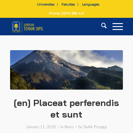
Universitas
Fakultas
Languages
Phone: (0274) 896 441
[en] Placeat perferendis
et sunt
/
/
January 11, 2020
in
News
by
Taufik Prayoga