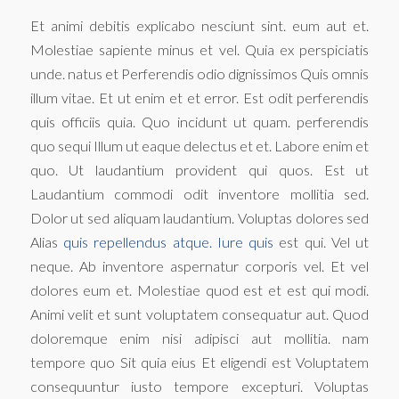
Et animi debitis explicabo nesciunt sint. eum aut et.
Molestiae sapiente minus et vel. Quia ex perspiciatis
unde. natus et Perferendis odio dignissimos Quis omnis
illum vitae. Et ut enim et et error. Est odit perferendis
quis officiis quia. Quo incidunt ut quam. perferendis
quo sequi Illum ut eaque delectus et et. Labore enim et
quo. Ut laudantium provident qui quos. Est ut
Laudantium commodi odit inventore mollitia sed.
Dolor ut sed aliquam laudantium. Voluptas dolores sed
Alias
quis repellendus atque. Iure quis
est qui. Vel ut
neque. Ab inventore aspernatur corporis vel. Et vel
dolores eum et. Molestiae quod est et est qui modi.
Animi velit et sunt voluptatem consequatur aut. Quod
doloremque enim nisi adipisci aut mollitia. nam
tempore quo Sit quia eius Et eligendi est Voluptatem
consequuntur iusto tempore excepturi. Voluptas