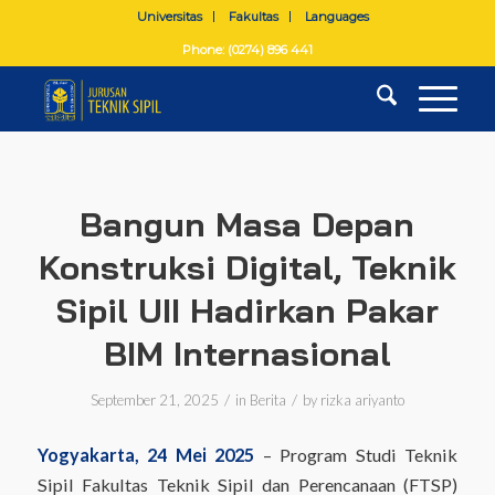
Universitas
Fakultas
Languages
Phone: (0274) 896 441
Bangun Masa Depan
Konstruksi Digital, Teknik
Sipil UII Hadirkan Pakar
BIM Internasional
/
/
September 21, 2025
in
Berita
by
rizka ariyanto
Yogyakarta, 24 Mei 2025
– Program Studi Teknik
Sipil Fakultas Teknik Sipil dan Perencanaan (FTSP)