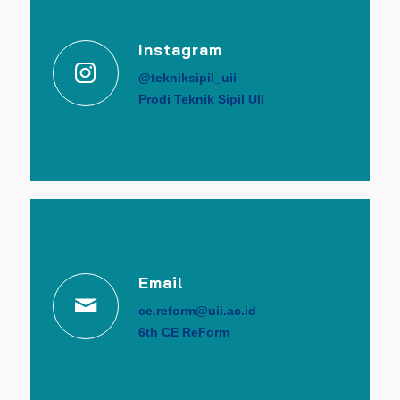
Instagram
@tekniksipil_uii
Prodi Teknik Sipil UII
Email
ce.reform@uii.ac.id
6th CE ReForm