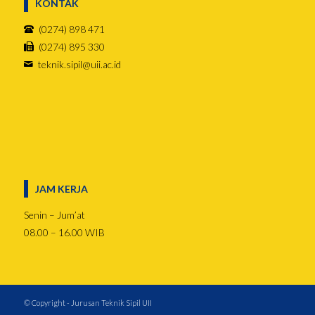
KONTAK
(0274) 898 471
(0274) 895 330
teknik.sipil@uii.ac.id
JAM KERJA
Senin – Jum’at
08.00 – 16.00 WIB
© Copyright - Jurusan Teknik Sipil UII